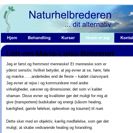
Lidt om Maria-Luisa Behrendt
Jeg er først og fremmest menneske! Et menneske som er 
yderst sensitiv, hvilket betyder, at jeg evner at se, høre, føle 
og mærke……anderledes end de fleste – kaldet clairvoyant. 
Jeg evner at rejse i og kommunikere med andre 
virkeligheder, væsner og dimensioner, det som vi kalder 
shaman. Disse evner og kvaliteter gør det muligt for mig at 
give (transportere) budskaber og energi (såsom healing, 
kærlighed, gamle følelser, oplevelser og traumer) til nuet.
Dette sker med en objektiv, kærlig medfølelse, som gør det 
muligt, at skabe vedvarende healing og forandring.