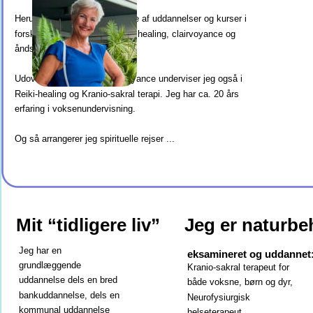
Herudover har jeg en bred vifte af uddannelser og kurser i 
forskellige behandlingsformer, healing, clairvoyance og 
åndsvidenskab.
Udover at undervise i Clairvoyance underviser jeg også i 
Reiki-healing og Kranio-sakral terapi. Jeg har ca. 20 års 
erfaring i voksenundervisning.
Og så arrangerer jeg spirituelle rejser ...
Mit “tidligere liv”
Jeg er naturbe
Jeg har en 
eksamineret og uddannet
grundlæggende 
Kranio-sakral terapeut for 
uddannelse dels en bred 
både voksne, børn og dyr, 
bankuddannelse, dels en 
Neurofysiurgisk 
kommunal uddannelse 
helseterapeut, 