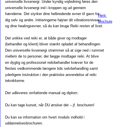
universelle livsenergi. Under kyndig vejledning føres den 
universelle livsenergi ind i kroppen og ud gennem 
hænderne. Det styrker dine helbredende evner til gavn for 
Hent 
dig selv og andre. Initieringerne højner dit vibrationsniveau 
brochure
og dine healingsevner, så du kan bruge Reiki resten af livet.
Det unikke ved reiki er, at både giver og modtager 
(behandler og klient) bliver stærkt opladet af behandlingen. 
Den universelle livsenergi strømmer så at sige ned i rummet 
mellem de to personer, der begge modtager reiki. At blive 
en dygtig og professionel reikibehandler kræver for de 
flestes vedkommende længere tids selvbehandling samt 
yderligere instruktion i den praktiske anvendelse af reiki 
teknikkerne.
Der udleveres omfattende manual og diplom.
Du kan tage kurset, når DU ønsker det – jf. brochuren!
Du kan se information om hvert moduls indhold i 
uddannelsesbrochuren.