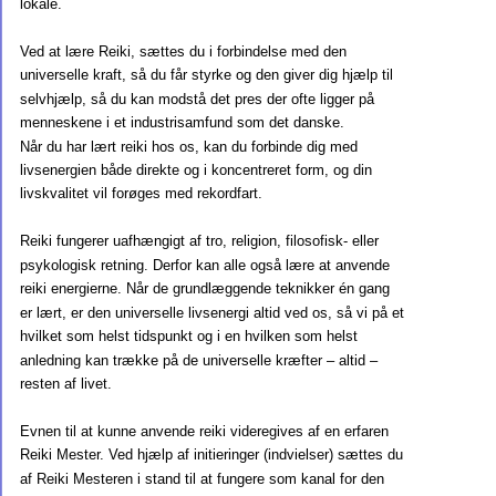
lokale.
Ved at lære Reiki, sættes du i forbindelse med den 
universelle kraft, så du får styrke og den giver dig hjælp til 
selvhjælp, så du kan modstå det pres der ofte ligger på 
menneskene i et industrisamfund som det danske.
Når du har lært reiki hos os, kan du forbinde dig med 
livsenergien både direkte og i koncentreret form, og din 
livskvalitet vil forøges med rekordfart.
Reiki fungerer uafhængigt af tro, religion, filosofisk- eller 
psykologisk retning. Derfor kan alle også lære at anvende 
reiki energierne. Når de grundlæggende teknikker én gang 
er lært, er den universelle livsenergi altid ved os, så vi på et 
hvilket som helst tidspunkt og i en hvilken som helst 
anledning kan trække på de universelle kræfter – altid – 
resten af livet.
Evnen til at kunne anvende reiki videregives af en erfaren 
Reiki Mester. Ved hjælp af initieringer (indvielser) sættes du 
af Reiki Mesteren i stand til at fungere som kanal for den 