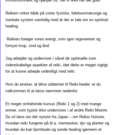
immunforsvaret og hjælper os, når vi ikke har det godt.
Reikien virker både på vores fysiske, følelsesmæssige og 
mentale system samtidig med at der er tale om en spirituel 
healing.
 Reikien forøger vores energi, som igen regenererer og 
fornyer krop, sind og ånd.
Jeg arbejder og underviser i såvel de spirituelle som 
videnskabelige aspekter af reiki, idet dette er meget vigtigt, 
for at kunne arbejde ordentligt med reiki.
Hvis du ønsker, at blive uddannet til Reiki-healer, er du 
velkommen til at læse nærmere nedenfor.
Et meget omfattende kursus (Reiki 1 og 2) med mange 
emner, som typisk ikke undervises i af andre Reiki Mestre. 
Du vil lære om det nyeste fra Japan – om Reikis historie, 
hvordan reiki fungerer på bl.a. mennesker, dyr og planter og 
hvordan du kan fjernheale og sende healing igennem et 